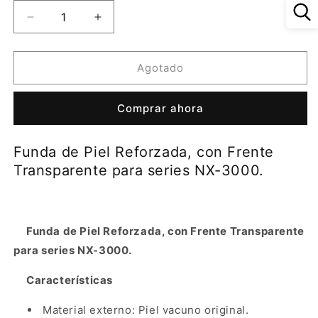
Reducir
Aumentar
cantidad
cantidad
para
para
Funda
Funda
Agotado
de
de
Piel
Piel
Comprar ahora
Reforzada,
Reforzada,
con
con
Frente
Frente
Funda de Piel Reforzada, con Frente
Transparente
Transparente
Transparente para series NX-3000.
para
para
series
series
NX-
NX-
3000.
3000.
Funda de Piel Reforzada, con Frente Transparente
para series NX-3000.
Características
Material externo: Piel vacuno original.