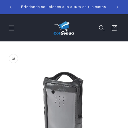
Ir
s
directamente
Brindando soluciones a la altura de tus metas
al contenido
Carrito
Ir
directamente
a la
información
del producto