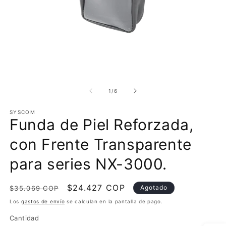
Abrir
Ab
elemento
e
multimedia
m
de
1
/
6
1
2
en
e
SYSCOM
una
u
Funda de Piel Reforzada,
ventana
v
modal
m
con Frente Transparente
para series NX-3000.
Precio
Precio
$24.427 COP
Agotado
$35.069 COP
habitual
de
Los
gastos de envío
se calculan en la pantalla de pago.
oferta
Cantidad