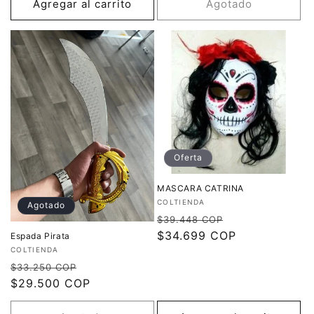
Agregar al carrito
Agotado
Oferta
MASCARA CATRINA
Proveedor:
COLTIENDA
Agotado
Precio
Precio
$39.448 COP
habitual
$34.699 COP
de
Espada Pirata
Proveedor:
oferta
COLTIENDA
Precio
Precio
$33.250 COP
habitual
$29.500 COP
de
oferta