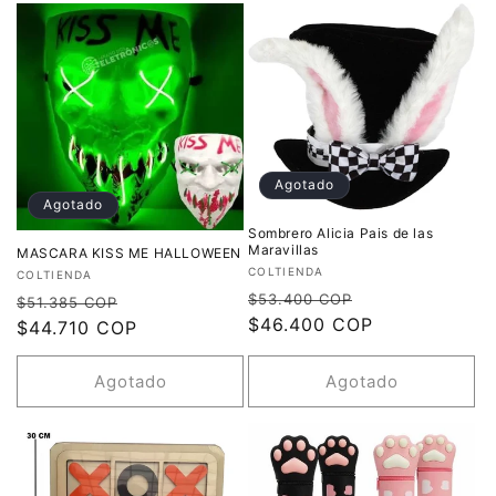
ó
n
:
Agotado
Agotado
Sombrero Alicia Pais de las
Maravillas
MASCARA KISS ME HALLOWEEN
Proveedor:
COLTIENDA
Proveedor:
COLTIENDA
Precio
Precio
Precio
Precio
$53.400 COP
$51.385 COP
habitual
$46.400 COP
de
habitual
$44.710 COP
de
oferta
oferta
Agotado
Agotado