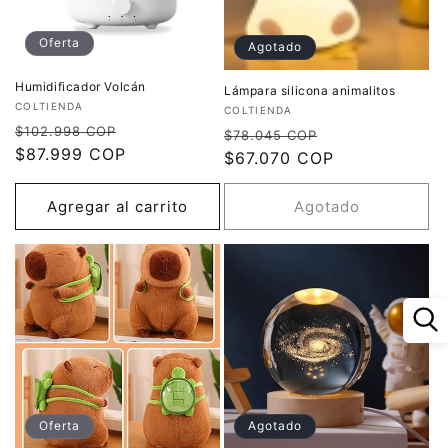
Oferta
Agotado
Humidificador Volcán
Lámpara silicona animalitos
Proveedor:
COLTIENDA
Proveedor:
COLTIENDA
Precio
Precio
$102.998 COP
Precio
Precio
$78.045 COP
habitual
$87.999 COP
de
habitual
$67.070 COP
de
oferta
oferta
Agregar al carrito
Agotado
Oferta
Agotado