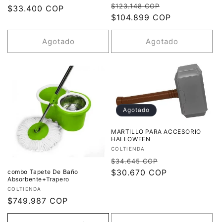
Precio
Precio
$123.148 COP
habitual
$33.400 COP
de
habitual
$104.899 COP
de
oferta
oferta
Agotado
Agotado
Agotado
MARTILLO PARA ACCESORIO
HALLOWEEN
Proveedor:
COLTIENDA
Precio
Precio
$34.645 COP
habitual
$30.670 COP
de
combo Tapete De Baño
Absorbente+Trapero
oferta
Proveedor:
COLTIENDA
Precio
$749.987 COP
habitual