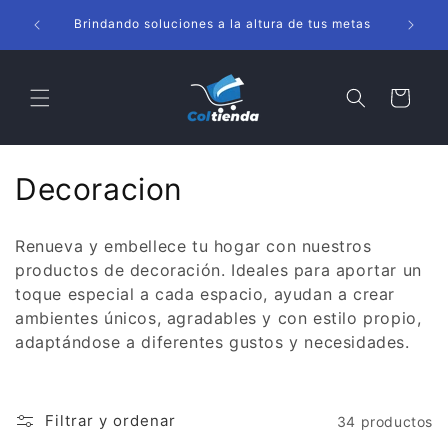
Ir
s
directamente
Brindando soluciones a la altura de tus metas
al contenido
Carrito
C
Decoracion
o
Renueva y embellece tu hogar con nuestros
l
productos de decoración. Ideales para aportar un
toque especial a cada espacio, ayudan a crear
e
ambientes únicos, agradables y con estilo propio,
c
adaptándose a diferentes gustos y necesidades.
c
i
Filtrar y ordenar
34 productos