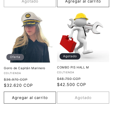
Agotado
Agregar al carrito
Agotado
Oferta
COMBO PIS HALL M
Gorro de Capitán Marinero
Proveedor:
COLTIENDA
Proveedor:
COLTIENDA
Precio
Precio
$48.750 COP
Precio
Precio
$36.970 COP
habitual
$42.500 COP
de
habitual
$32.620 COP
de
oferta
oferta
Agregar al carrito
Agotado