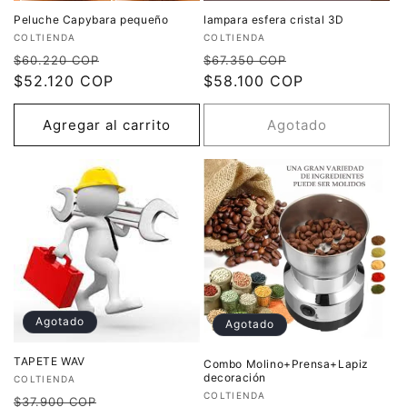
Peluche Capybara pequeño
lampara esfera cristal 3D
Proveedor:
Proveedor:
COLTIENDA
COLTIENDA
Precio
Precio
Precio
Precio
$60.220 COP
$67.350 COP
habitual
$52.120 COP
de
habitual
$58.100 COP
de
oferta
oferta
Agregar al carrito
Agotado
Agotado
Agotado
TAPETE WAV
Combo Molino+Prensa+Lapiz
decoración
Proveedor:
COLTIENDA
Proveedor:
COLTIENDA
Precio
Precio
$37.900 COP