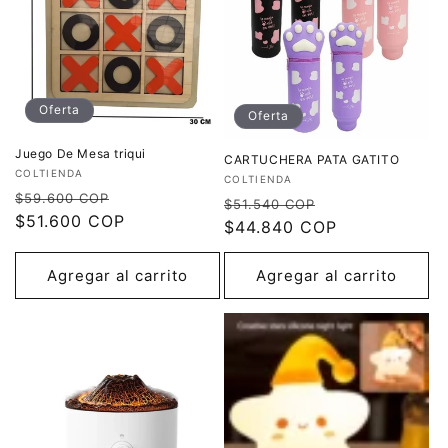
Oferta
Oferta
Juego De Mesa triqui
CARTUCHERA PATA GATITO
Proveedor:
COLTIENDA
Proveedor:
COLTIENDA
Precio
Precio
$59.600 COP
Precio
Precio
$51.540 COP
habitual
$51.600 COP
de
habitual
$44.840 COP
de
oferta
oferta
Agregar al carrito
Agregar al carrito