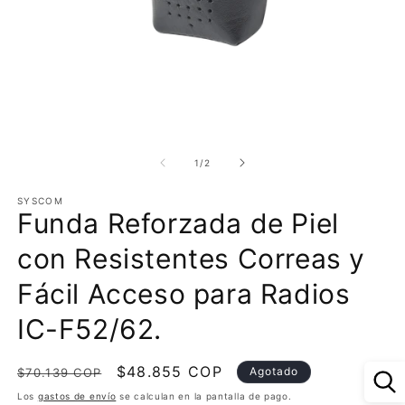
Abrir
Ab
elemento
e
multimedia
m
de
1
/
2
1
2
en
e
SYSCOM
una
u
Funda Reforzada de Piel
ventana
v
modal
m
con Resistentes Correas y
Fácil Acceso para Radios
IC-F52/62.
Precio
Precio
$48.855 COP
Agotado
$70.139 COP
habitual
de
Los
gastos de envío
se calculan en la pantalla de pago.