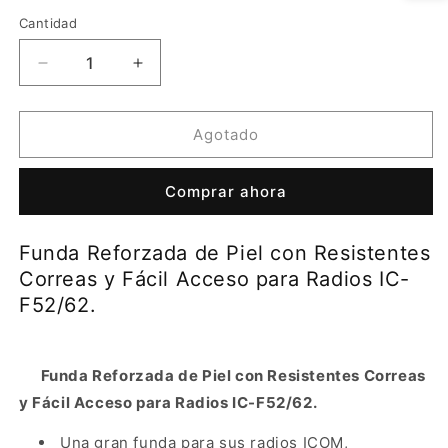
oferta
Cantidad
Reducir
Aumentar
cantidad
cantidad
para
para
Funda
Funda
Agotado
Reforzada
Reforzada
de
de
Comprar ahora
Piel
Piel
con
con
Resistentes
Resistentes
Funda Reforzada de Piel con Resistentes
Correas
Correas
Correas y Fácil Acceso para Radios IC-
y
y
Fácil
Fácil
F52/62.
Acceso
Acceso
para
para
Radios
Radios
Funda Reforzada de Piel con Resistentes Correas
IC-
IC-
y Fácil
Acceso para Radios IC-F52/62
.
F52/62.
F52/62.
Una gran funda para sus radios ICOM,