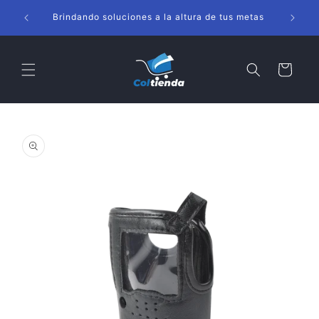
Ir
s
directamente
Brindando soluciones a la altura de tus metas
al contenido
Carrito
Ir
directamente
a la
información
del producto