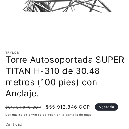
Abrir
elemento
multimedia
TRYLON
Torre Autosoportada SUPER
1
en
una
TITAN H-310 de 30.48
ventana
modal
metros (100 pies) con
Anclaje.
Precio
Precio
$55.912.846 COP
Agotado
$61.154.676 COP
habitual
de
Los
gastos de envío
se calculan en la pantalla de pago.
oferta
Cantidad