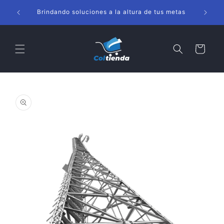
Ir
s
directamente
Brindando soluciones a la altura de tus metas
al contenido
Carrito
Ir
directamente
a la
información
del producto