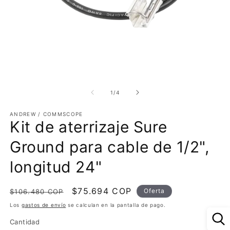
Abrir
Ab
elemento
e
multimedia
m
de
1
/
4
1
2
en
e
ANDREW / COMMSCOPE
una
u
Kit de aterrizaje Sure
ventana
v
modal
m
Ground para cable de 1/2",
longitud 24"
Precio
Precio
$75.694 COP
Oferta
$106.480 COP
habitual
de
Los
gastos de envío
se calculan en la pantalla de pago.
oferta
Cantidad