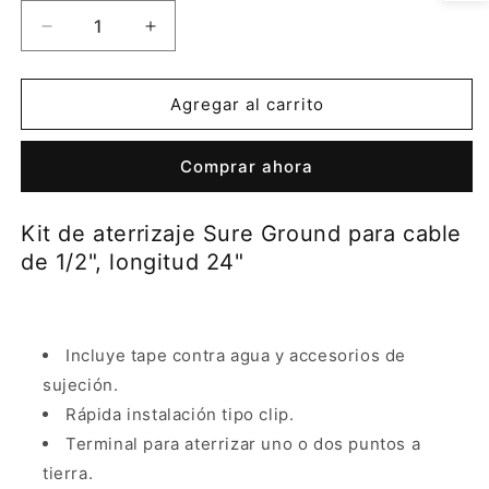
Reducir
Aumentar
cantidad
cantidad
para
para
Kit
Kit
Agregar al carrito
de
de
aterrizaje
aterrizaje
Comprar ahora
Sure
Sure
Ground
Ground
para
para
Kit de aterrizaje Sure Ground para cable
cable
cable
de 1/2", longitud 24"
de
de
1/2&quot;,
1/2&quot;,
longitud
longitud
24&quot;
24&quot;
Incluye tape contra agua y accesorios de
sujeción.
Rápida instalación tipo clip.
Terminal para aterrizar uno o dos puntos a
tierra.