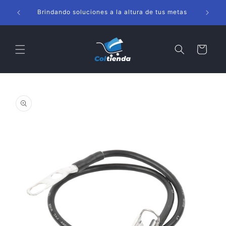
Ir
s
directamente
Brindando soluciones a la altura de tus metas
al contenido
Carrito
Ir
directamente
a la
información
del producto