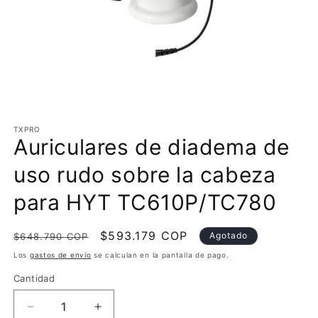
Abrir
elemento
multimedia
TXPRO
Auriculares de diadema de
1
en
una
uso rudo sobre la cabeza
ventana
modal
para HYT TC610P/TC780
Precio
Precio
$593.179 COP
Agotado
$648.790 COP
habitual
de
Los
gastos de envío
se calculan en la pantalla de pago.
oferta
Cantidad
Reducir
Aumentar