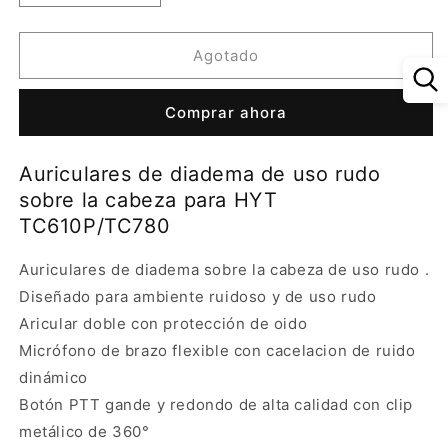
cantidad
cantidad
para
para
Auriculares
Auriculares
Agotado
de
de
diadema
diadema
Comprar ahora
de
de
uso
uso
rudo
rudo
Auriculares de diadema de uso rudo
sobre
sobre
sobre la cabeza para HYT
la
la
cabeza
cabeza
TC610P/TC780
para
para
HYT
HYT
Auriculares de diadema sobre la cabeza de uso rudo .
TC610P/TC780
TC610P/TC780
Diseñado para ambiente ruidoso y de uso rudo
Aricular doble con protección de oido
Micrófono de brazo flexible con cacelacion de ruido
dinámico
Botón PTT gande y redondo de alta calidad con clip
metálico de 360°