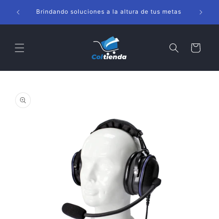
Ir
s
directamente
Brindando soluciones a la altura de tus metas
al contenido
Carrito
Ir
directamente
a la
información
del producto