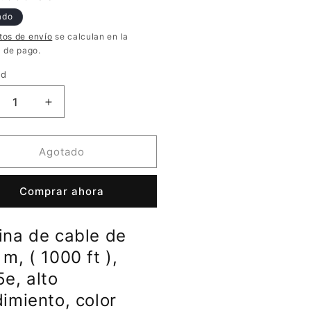
oferta
ado
tos de envío
se calculan en la
a de pago.
ad
ucir
Aumentar
tidad
cantidad
a
para
bina
Bobina
Agotado
de
le
cable
Comprar ahora
de
5
305
m,
ina de cable de
(
00
1000
m, ( 1000 ft ),
ft
e, alto
),
imiento, color
5e,
Cat5e,