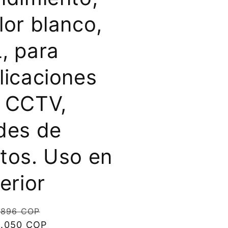
lor blanco,
, para
licaciones
 CCTV,
des de
tos. Uso en
terior
io
Precio
.896 COP
ual
.050 COP
de