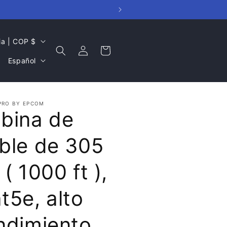
Colombia | COP $
Iniciar
Carrito
I
sesión
Español
d
i
o
PRO BY EPCOM
bina de
m
a
ble de 305
 ( 1000 ft ),
t5e, alto
ndimiento,