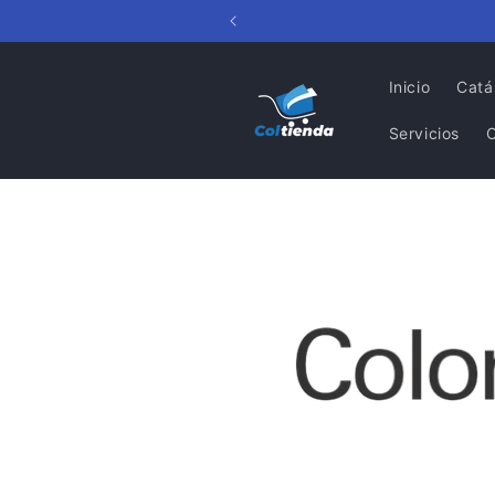
Ir
directamente
al contenido
Inicio
Catá
Servicios
Ir
directamente
a la
información
del producto