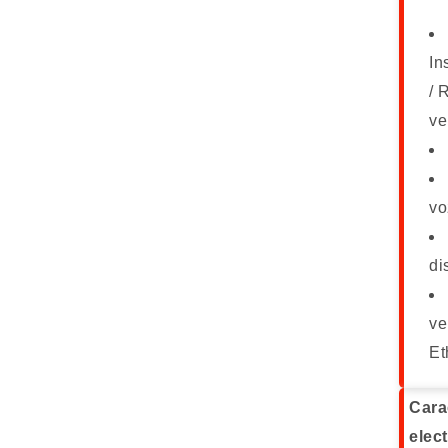
In
/ 
ve
vo
di
ve
Et
Cara
elect