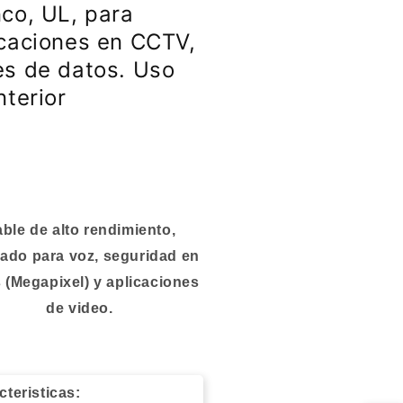
o
alto
nco, UL, para
dimiento,
rendimiento,
icaciones en CCTV,
or
color
nco,
blanco,
es de datos. Uso
,
UL,
nterior
a
para
icaciones
aplicaciones
en
TV,
CCTV,
es
redes
de
os.
datos.
o
Uso
ble de alto rendimiento,
en
ado para voz, seguridad en
erior
interior
 (Megapixel) y aplicaciones
de video.
cteristicas: