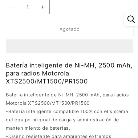
Reducir
Aumentar
cantidad
cantidad
para
para
Batería
Batería
Agotado
inteligente
inteligente
de
de
Ni-
Ni-
MH,
MH,
2500
2500
Batería inteligente de Ni-MH, 2500 mAh,
mAh,
mAh,
para radios Motorola
para
para
XTS2500/MT1500/PR1500
radios
radios
Motorola
Motorola
XTS2500/MT1500/PR1500
XTS2500/MT1500/PR1500
Batería inteligente de Ni-MH, 2500 mAh, para radios
Motorola XTS2500/MT1500/PR1500
-Batería inteligente compatible 100% con el sistema
del equipo original de carga y administración de
mantenimiento de baterías.
-Diseño resistente para ambientes extremos