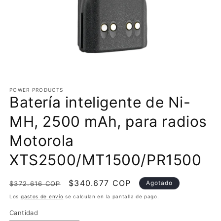
Abrir
elemento
multimedia
POWER PRODUCTS
Batería inteligente de Ni-
1
en
una
MH, 2500 mAh, para radios
ventana
modal
Motorola
XTS2500/MT1500/PR1500
Precio
Precio
$340.677 COP
Agotado
$372.616 COP
habitual
de
Los
gastos de envío
se calculan en la pantalla de pago.
oferta
Cantidad