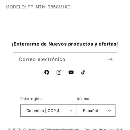
MODELO: PP-NTN-9858MHIC
¡Enterarme de Nuevos productos y ofertas!
Correo electrónico
Facebook
Instagram
YouTube
TikTok
País/región
Idioma
Colombia | COP $
Español
Formas
© 2026,
Colombiatel Telecomunicaciones
Política de privacidad