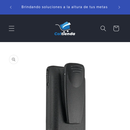
Ir
s
directamente
Brindando soluciones a la altura de tus metas
al contenido
Carrito
Ir
directamente
a la
información
del producto