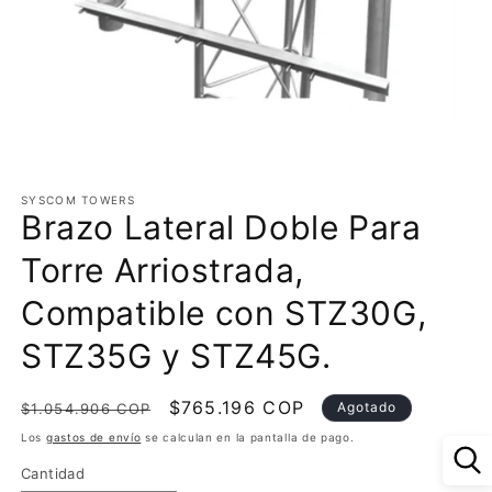
Abrir
elemento
multimedia
SYSCOM TOWERS
Brazo Lateral Doble Para
1
en
una
Torre Arriostrada,
ventana
modal
Compatible con STZ30G,
STZ35G y STZ45G.
Precio
Precio
$765.196 COP
Agotado
$1.054.906 COP
habitual
de
Los
gastos de envío
se calculan en la pantalla de pago.
oferta
Cantidad