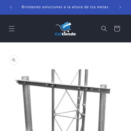
Ir
s
directamente
Brindando soluciones a la altura de tus metas
al contenido
Carrito
Ir
directamente
a la
información
del producto