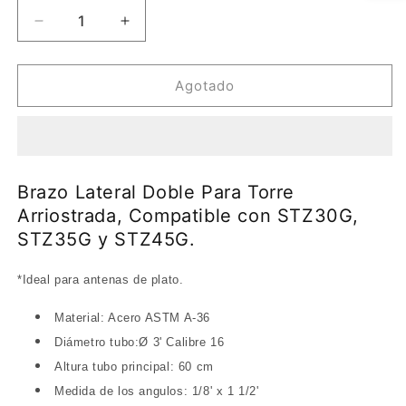
Reducir
Aumentar
cantidad
cantidad
para
para
Brazo
Brazo
Agotado
Lateral
Lateral
Doble
Doble
Para
Para
Torre
Torre
Arriostrada,
Arriostrada,
Brazo Lateral Doble Para Torre
Compatible
Compatible
Arriostrada, Compatible con STZ30G,
con
con
STZ35G y STZ45G.
STZ30G,
STZ30G,
STZ35G
STZ35G
y
y
*Ideal para antenas de plato.
STZ45G.
STZ45G.
Material: Acero ASTM A-36
Diámetro tubo:Ø 3' Calibre 16
Altura tubo principal: 60 cm
Medida de los angulos: 1/8' x 1 1/2'