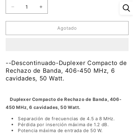
Reducir
Aumentar
cantidad
cantidad
para
para
&#39;-
&#39;-
Agotado
-
-
Descontinuado-
Descontinuado-
Duplexer
Duplexer
Compacto
Compacto
de
de
--Descontinuado-Duplexer Compacto de
Rechazo
Rechazo
Rechazo de Banda, 406-450 MHz, 6
de
de
cavidades, 50 Watt.
Banda,
Banda,
406-
406-
450
450
MHz,
MHz,
Duplexer Compacto de Rechazo de Banda, 406-
6
6
450
MHz
, 6 cavidades, 50 Watt.
cavidades,
cavidades,
50
50
Separación de frecuencias de 4.5 a 8 MHz.
Watt.
Watt.
Pérdida por inserción máxima de 1.2 dB.
Potencia máxima de entrada de 50 W.