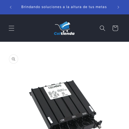
Ir
s
directamente
Brindando soluciones a la altura de tus metas
al contenido
Carrito
Ir
directamente
a la
información
del producto