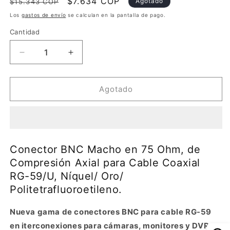
Precio
Precio
$7.634 COP
Agotado
$15.343 COP
habitual
de
Los
gastos de envío
se calculan en la pantalla de pago.
oferta
Cantidad
Reducir
Aumentar
cantidad
cantidad
para
para
Conector
Conector
Agotado
BNC
BNC
Macho
Macho
en
en
75
75
Ohm,
Ohm,
Conector BNC Macho en 75 Ohm, de
de
de
Compresión Axial para Cable Coaxial
Compresión
Compresión
RG-59/U, Níquel/ Oro/
Axial
Axial
para
para
Politetrafluoroetileno.
Cable
Cable
Coaxial
Coaxial
Nueva gama de conectores BNC para cable RG-59
RG-
RG-
en iterconexiones para cámaras, monitores y DVR.
59/U,
59/U,