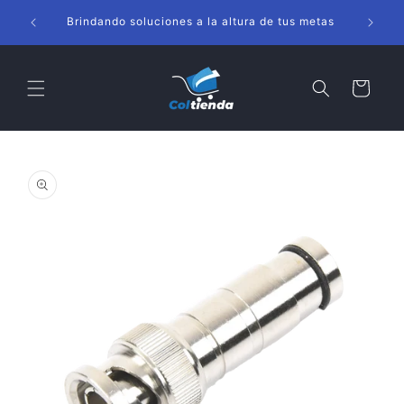
Ir
s
directamente
Brindando soluciones a la altura de tus metas
al contenido
Carrito
Ir
directamente
a la
información
del producto