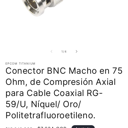
Abrir
Ab
elemento
e
multimedia
m
de
1
/
4
1
2
en
e
EPCOM TITANIUM
una
u
Conector BNC Macho en 75
ventana
v
modal
m
Ohm, de Compresión Axial
para Cable Coaxial RG-
59/U, Níquel/ Oro/
Politetrafluoroetileno.