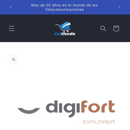
Ir
s
directamente
Brindando soluciones a la altura de tus metas
al contenido
Carrito
Ir
directamente
a la
información
del producto