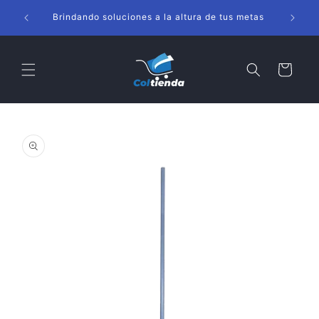
Ir
s
directamente
Brindando soluciones a la altura de tus metas
al contenido
Carrito
Ir
directamente
a la
información
del producto