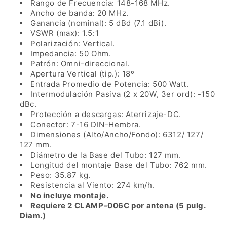
16
16
Rango de Frecuencia: 148
-168 MHz.
DIN-
DIN-
Ancho de banda: 20 MHz.
Hembra.
Hembra.
Ganancia (nominal): 5 dBd (7.1 dBi).
VSWR (max): 1.5:1
Polarización: Vertical.
Impedancia: 50 Ohm.
Patrón: Omni-direccional.
Apertura Vertical (tip.): 18º
Entrada Promedio de Potencia: 500 Watt.
Intermodulación Pasiva (2 x 20W, 3er ord): -150
dBc.
Protección a descargas: Aterrizaje-DC.
Conector: 7-16 DIN-Hembra.
Dimensiones (Alto/Ancho/Fondo): 6312/ 127/
127 mm.
Diámetro de la Base del Tubo: 127 mm.
Longitud del montaje Base del Tubo: 762 mm.
Peso: 35.87 kg
.
Resistencia al Viento: 274 km/h.
No incluye montaje.
Requiere 2 CLAMP-006C por antena (5 pulg.
Diam.)