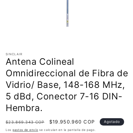
Abrir
elemento
multimedia
SINCLAIR
Antena Colineal
1
en
una
Omnidireccional de Fibra de
ventana
modal
Vidrio/ Base, 148-168 MHz,
5 dBd, Conector 7-16 DIN-
Hembra.
Precio
Precio
$19.950.960 COP
Agotado
$23.869.343 COP
habitual
de
Los
gastos de envío
se calculan en la pantalla de pago.