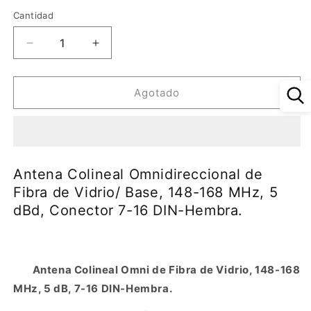
oferta
Cantidad
Reducir
Aumentar
cantidad
cantidad
para
para
Antena
Antena
Agotado
Colineal
Colineal
Omnidireccional
Omnidireccional
de
de
Fibra
Fibra
de
de
Antena Colineal Omnidireccional de
Vidrio/
Vidrio/
Fibra de Vidrio/ Base, 148-168 MHz, 5
Base,
Base,
dBd, Conector 7-16 DIN-Hembra.
148-
148-
168
168
MHz,
MHz,
5
5
dBd,
dBd,
Antena Colineal Omni de Fibra de Vidrio, 148-168
Conector
Conector
MHz, 5 dB, 7-16 DIN-Hembra.
7-
7-