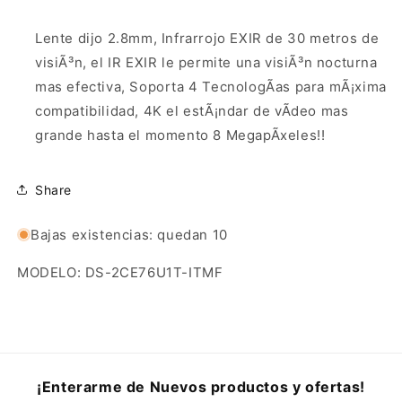
Lente dijo 2.8mm, Infrarrojo EXIR de 30 metros de
visiÃ³n, el IR EXIR le permite una visiÃ³n nocturna
mas efectiva, Soporta 4 TecnologÃ­as para mÃ¡xima
compatibilidad, 4K el estÃ¡ndar de vÃ­deo mas
grande hasta el momento 8 MegapÃ­xeles!!
Share
Bajas existencias: quedan 10
MODELO: DS-2CE76U1T-ITMF
¡Enterarme de Nuevos productos y ofertas!