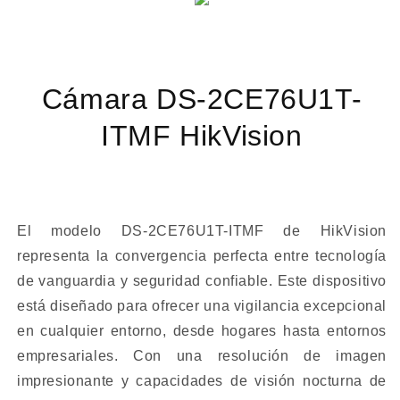
/
/
Exterior
Exterior
IP67/
IP67/
IR
IR
EXIR
EXIR
Cámara DS-2CE76U1T-
30
30
mts
mts
ITMF HikVision
/
/
dWDR
dWDR
/
/
TVI-
TVI-
AHD-
AHD-
El modelo DS-2CE76U1T-ITMF de HikVision
CVI-
CVI-
representa la convergencia perfecta entre tecnología
CVBS
CVBS
de vanguardia y seguridad confiable. Este dispositivo
está diseñado para ofrecer una vigilancia excepcional
en cualquier entorno, desde hogares hasta entornos
empresariales. Con una resolución de imagen
impresionante y capacidades de visión nocturna de