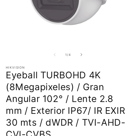
Abrir
Ab
elemento
e
multimedia
m
de
1
/
4
1
2
en
e
HIKVISION
una
u
Eyeball TURBOHD 4K
ventana
v
modal
m
(8Megapixeles) / Gran
Angular 102° / Lente 2.8
mm / Exterior IP67/ IR EXIR
30 mts / dWDR / TVI-AHD-
CVI-CVBS