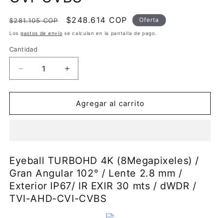
Precio
Precio
$248.614 COP
Oferta
$281.105 COP
habitual
de
Los
gastos de envío
se calculan en la pantalla de pago.
oferta
Cantidad
Reducir
Aumentar
cantidad
cantidad
para
para
Eyeball
Eyeball
Agregar al carrito
TURBOHD
TURBOHD
4K
4K
(8Megapixeles)
(8Megapixeles)
/
/
Gran
Gran
Eyeball TURBOHD 4K (8Megapixeles) /
Angular
Angular
Gran Angular 102° / Lente 2.8 mm /
102°
102°
Exterior IP67/ IR EXIR 30 mts / dWDR /
/
/
Lente
Lente
TVI-AHD-CVI-CVBS
2.8
2.8
mm
mm