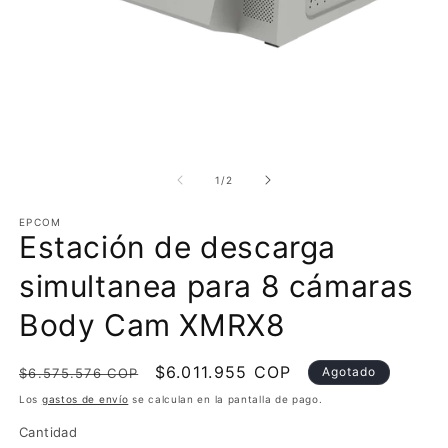
Abrir
Ab
elemento
e
multimedia
m
de
1
/
2
1
2
en
e
EPCOM
una
u
Estación de descarga
ventana
v
modal
m
simultanea para 8 cámaras
Body Cam XMRX8
Precio
Precio
$6.011.955 COP
Agotado
$6.575.576 COP
habitual
de
Los
gastos de envío
se calculan en la pantalla de pago.
oferta
Cantidad