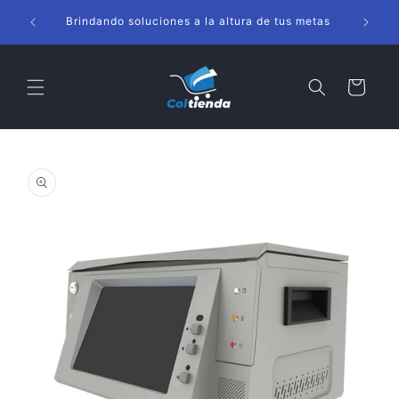
Ir
s
directamente
Brindando soluciones a la altura de tus metas
al contenido
Carrito
Ir
directamente
a la
información
del producto