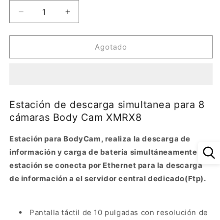
Reducir
Aumentar
cantidad
cantidad
para
para
Estación
Estación
Agotado
de
de
descarga
descarga
simultanea
simultanea
para
para
8
8
Estación de descarga simultanea para 8
cámaras
cámaras
cámaras Body Cam XMRX8
Body
Body
Cam
Cam
Estación para BodyCam, realiza la descarga de
XMRX8
XMRX8
información y carga de batería simultáneamente, la
estación se conecta por Ethernet para la descarga
de información a el servidor central dedicado(Ftp).
Pantalla táctil de 10 pulgadas con resolución de