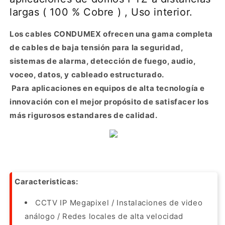
Cat5e,
Cat5e,
largas ( 100 % Cobre ) , Uso interior.
+
+
1
1
Los cables CONDUMEX ofrecen una gama completa
par
par
de cables de baja tensión para la seguridad,
calibre
calibre
16
16
sistemas de alarma, detección de fuego, audio,
para
para
voceo, datos, y cableado estructurado.
alimentación,
alimentación,
Para aplicaciones en equipos de alta tecnología e
de
de
color
color
innovación con el mejor propósito de satisfacer los
blanco,
blanco,
más rigurosos estandares de calidad.
para
para
aplicaciones
aplicaciones
de
de
domos
domos
PTZ
PTZ
a
a
Caracteristicas:
distancias
distancias
largas
largas
CCTV IP Megapixel / Instalaciones de video
(
(
análogo / Redes locales de alta velocidad
100
100