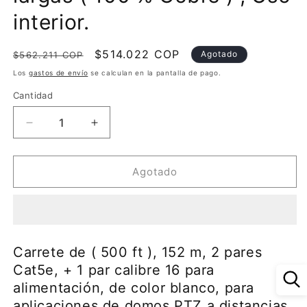
interior.
Precio
Precio
$514.022 COP
Agotado
$562.211 COP
habitual
de
Los
gastos de envío
se calculan en la pantalla de pago.
oferta
Cantidad
Reducir
Aumentar
cantidad
cantidad
para
para
Carrete
Carrete
Agotado
de
de
(
(
500
500
ft
ft
),
),
Carrete de ( 500 ft ), 152 m, 2 pares
152
152
Cat5e, + 1 par calibre 16 para
m,
m,
alimentación, de color blanco, para
2
2
pares
pares
aplicaciones de domos PTZ a distancias