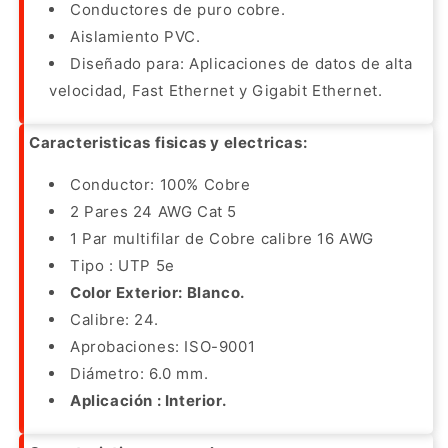
%
%
Conductores de puro cobre.
Cobre
Cobre
Aislamiento PVC.
)
)
Diseñado para: Aplicaciones de datos de alta
,
,
Uso
Uso
velocidad, Fast Ethernet y Gigabit Ethernet.
interior.
interior.
Caracteristicas fisicas y electricas:
Conductor: 100% Cobre
2 Pares 24 AWG Cat 5
1 Par multifilar de Cobre calibre 16 AWG
Tipo : UTP 5e
Color Exterior: Blanco.
Calibre: 24.
Aprobaciones: ISO-9001
Diámetro: 6.0 mm.
Aplicación : Interior.