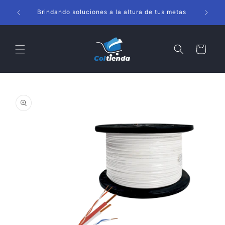
Ir
s
directamente
Brindando soluciones a la altura de tus metas
al contenido
Carrito
Ir
directamente
a la
información
del producto