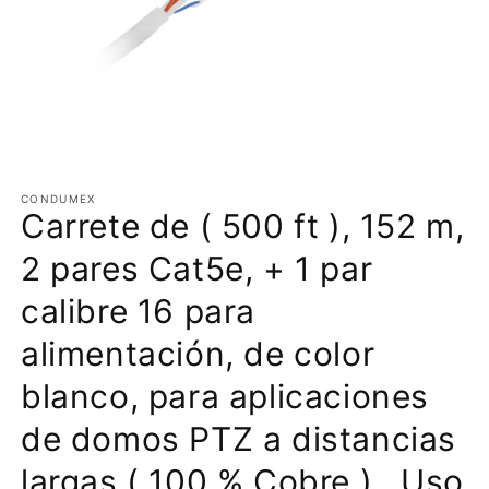
Abrir
elemento
multimedia
CONDUMEX
Carrete de ( 500 ft ), 152 m,
1
en
una
2 pares Cat5e, + 1 par
ventana
modal
calibre 16 para
alimentación, de color
blanco, para aplicaciones
de domos PTZ a distancias
largas ( 100 % Cobre ) , Uso