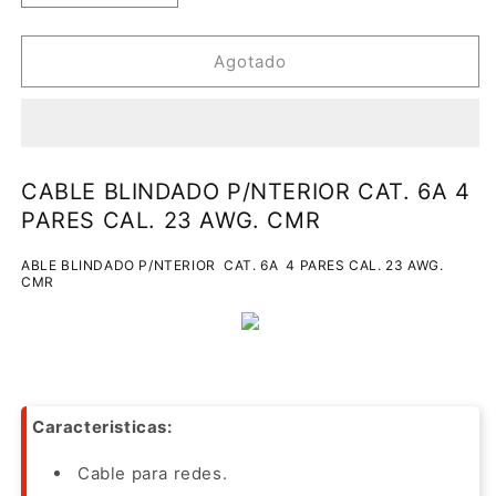
cantidad
cantidad
para
para
CABLE
CABLE
Agotado
BLINDADO
BLINDADO
P/NTERIOR
P/NTERIOR
CAT.
CAT.
6A
6A
4
4
CABLE BLINDADO P/NTERIOR CAT. 6A 4
PARES
PARES
PARES CAL. 23 AWG. CMR
CAL.
CAL.
23
23
ABLE BLINDADO P/NTERIOR CAT. 6A 4 PARES CAL. 23 AWG.
AWG.
AWG.
CMR
CMR
CMR
Caracteristicas:
Cable para redes.