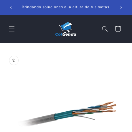
Ir
s
directamente
Brindando soluciones a la altura de tus metas
al contenido
Carrito
Ir
directamente
a la
información
del producto