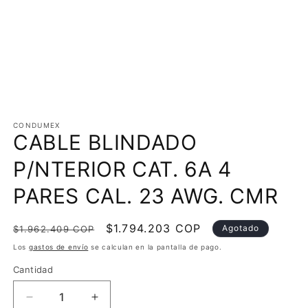
Abrir
elemento
multimedia
CONDUMEX
CABLE BLINDADO
1
en
una
P/NTERIOR CAT. 6A 4
ventana
modal
PARES CAL. 23 AWG. CMR
Precio
Precio
$1.794.203 COP
Agotado
$1.962.409 COP
habitual
de
Los
gastos de envío
se calculan en la pantalla de pago.
oferta
Cantidad
Reducir
Aumentar