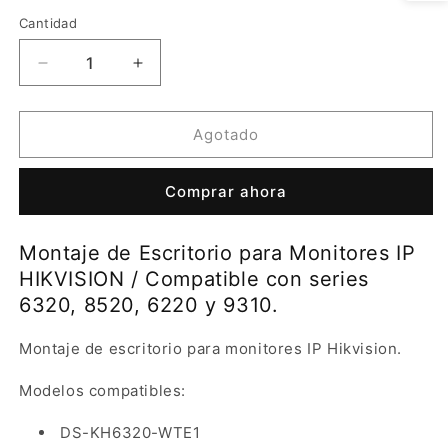
oferta
Cantidad
Reducir
Aumentar
cantidad
cantidad
para
para
Montaje
Montaje
Agotado
de
de
Escritorio
Escritorio
Comprar ahora
para
para
Monitores
Monitores
IP
IP
Montaje de Escritorio para Monitores IP
HIKVISION
HIKVISION
HIKVISION / Compatible con series
/
/
Compatible
Compatible
6320, 8520, 6220 y 9310.
con
con
series
series
Montaje de escritorio para monitores IP Hikvision.
6320,
6320,
8520,
8520,
Modelos compatibles:
6220
6220
y
y
DS-KH6320-WTE1