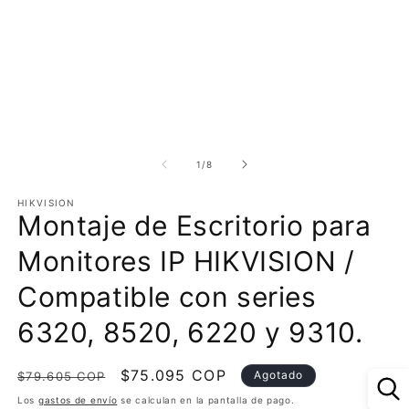
Abrir
Ab
elemento
e
multimedia
m
de
1
/
8
1
2
en
e
HIKVISION
una
u
Montaje de Escritorio para
ventana
v
modal
m
Monitores IP HIKVISION /
Compatible con series
6320, 8520, 6220 y 9310.
Precio
Precio
$75.095 COP
Agotado
$79.605 COP
habitual
de
Los
gastos de envío
se calculan en la pantalla de pago.