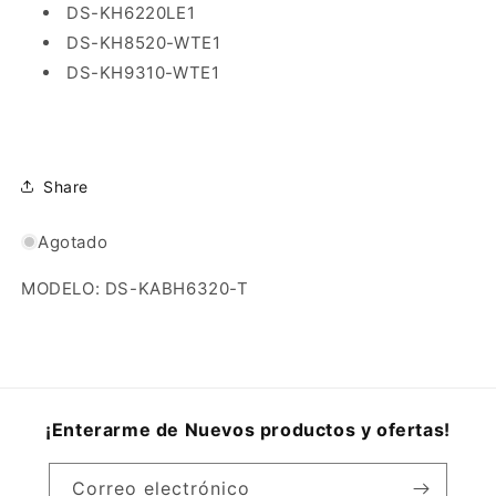
9310.
9310.
DS-KH6220LE1
DS-KH8520-WTE1
DS-KH9310-WTE1
Share
Agotado
MODELO: DS-KABH6320-T
¡Enterarme de Nuevos productos y ofertas!
Correo electrónico