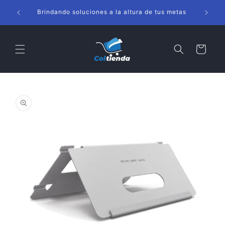
Ir
s
directamente
Brindando soluciones a la altura de tus metas
al contenido
Carrito
Ir
directamente
a la
información
del producto