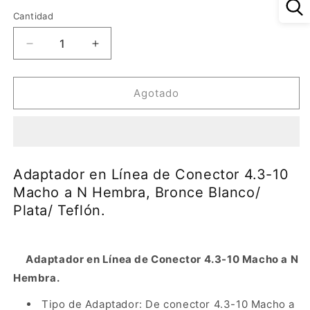
oferta
Cantidad
Reducir
Aumentar
cantidad
cantidad
para
para
Adaptador
Adaptador
Agotado
en
en
Línea
Línea
de
de
Conector
Conector
4.3-
4.3-
Adaptador en Línea de Conector 4.3-10
10
10
Macho a N Hembra, Bronce Blanco/
Macho
Macho
Plata/ Teflón.
a
a
N
N
Hembra,
Hembra,
Bronce
Bronce
Adaptador en Línea de Conector 4.3-10 Macho a N
Blanco/
Blanco/
Hembra.
Plata/
Plata/
Teflón.
Teflón.
Tipo de Adaptador: De conector 4.3-10 Macho a