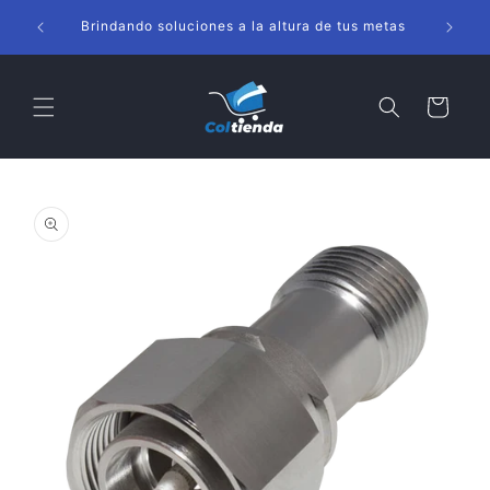
Ir
s
directamente
Brindando soluciones a la altura de tus metas
al contenido
Carrito
Ir
directamente
a la
información
del producto