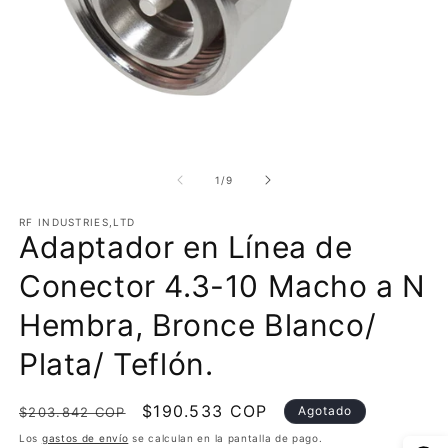
Abrir
Ab
elemento
e
multimedia
m
de
1
/
9
1
2
en
e
RF INDUSTRIES,LTD
una
u
Adaptador en Línea de
ventana
v
modal
m
Conector 4.3-10 Macho a N
Hembra, Bronce Blanco/
Plata/ Teflón.
Precio
Precio
$190.533 COP
Agotado
$203.842 COP
habitual
de
Los
gastos de envío
se calculan en la pantalla de pago.