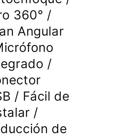
ro 360° /
an Angular
Micrófono
tegrado /
nector
B / Fácil de
stalar /
ducción de