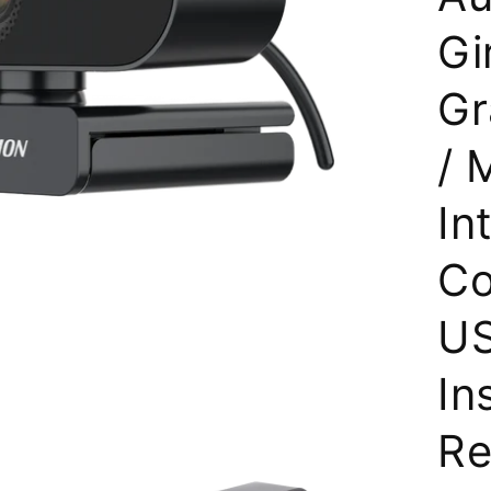
Gi
Gr
/ 
In
Co
US
In
Re