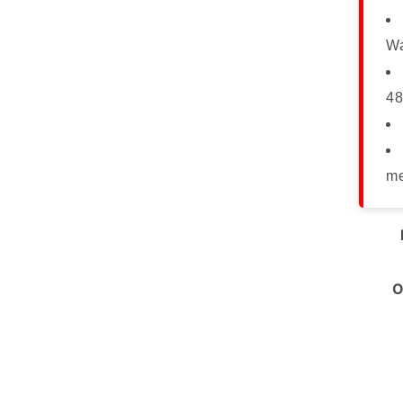
Wa
48
me
O