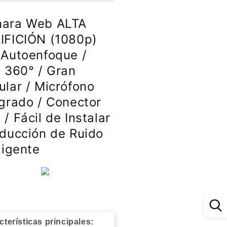
80p)
(1080p)
n
con
ara Web ALTA
toenfoque
Autoenfoque
IFICIÓN (1080p)
/
o
Giro
 Autoenfoque /
0°
360°
o 360° / Gran
/
an
Gran
ular / Micrófono
ular
Angular
egrado / Conector
/
rófono
Micrófono
/ Fácil de Instalar
egrado
Integrado
educción de Ruido
/
nector
Conector
ligente
B
USB
/
il
Fácil
de
talar
Instalar
/
ducción
Reducción
cterísticas principales: