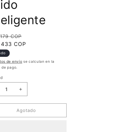
ido
teligente
io
Precio
.179 COP
ual
.433 COP
de
oferta
ado
tos de envío
se calculan en la
a de pago.
ad
ucir
Aumentar
tidad
cantidad
a
para
mara
Cámara
Agotado
b
Web
TA
ALTA
NIFICIÓN
DENIFICIÓN