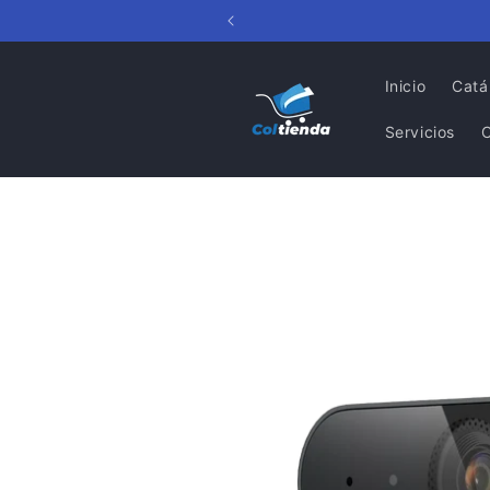
Ir
directamente
al contenido
Inicio
Catá
Servicios
Ir
directamente
a la
información
del producto