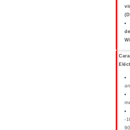
vi
(
de
Wi
Cara
Eléc
an
me
-1
9