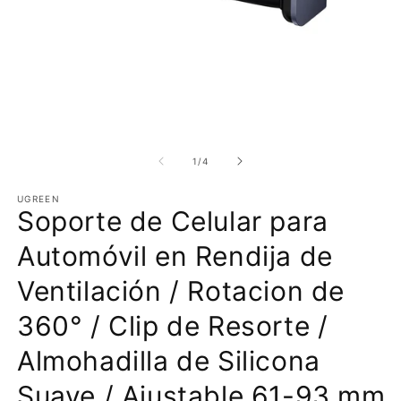
Abrir
Ab
elemento
e
multimedia
m
de
1
/
4
1
2
en
e
UGREEN
una
u
Soporte de Celular para
ventana
v
modal
m
Automóvil en Rendija de
Ventilación / Rotacion de
360° / Clip de Resorte /
Almohadilla de Silicona
Suave / Ajustable 61-93 mm