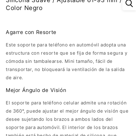
Silicona Suave / Ajustable 61-93 mm /
Rotacion
Rotacion
Color Negro
de
de
360°
360°
/
/
Clip
Clip
Agarre con Resorte
de
de
Resorte
Resorte
Este soporte para teléfono en automóvil adopta una
/
/
estructura con resorte que se fija de forma segura y
Almohadilla
Almohadilla
cómoda sin tambalearse. Mini tamaño, fácil de
de
de
Silicona
Silicona
transportar, no bloqueará la ventilación de la salida
Suave
Suave
de aire.
/
/
Ajustable
Ajustable
Mejor Ángulo de Visión
61-
61-
93
93
El soporte para teléfono celular admite una rotación
mm
mm
de 360°, puede ajustar el mejor ángulo de visión que
/
/
Color
Color
desee sujetando los brazos a ambos lados del
Negro
Negro
soporte para automóvil. El interior de los brazos
también está hecho de material de silicona, que