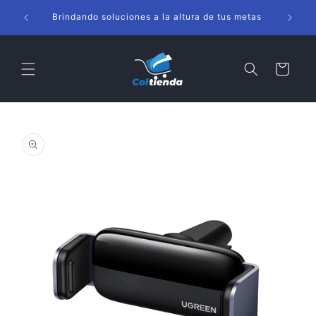
Ir
s
directamente
Brindando soluciones a la altura de tus metas
al contenido
Carrito
Ir
directamente
a la
información
del producto