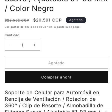
/ Color Negro
Precio
Precio
$20.591 COP
Agotado
$29.562 COP
habitual
de
Los
gastos de envío
se calculan en la pantalla de pago.
oferta
Cantidad
Reducir
Aumentar
cantidad
cantidad
para
para
Soporte
Soporte
Agotado
de
de
Celular
Celular
Comprar ahora
para
para
Automóvil
Automóvil
en
en
Soporte de Celular para Automóvil en
Rendija
Rendija
Rendija de Ventilación / Rotacion de
de
de
Ventilación
Ventilación
360° / Clip de Resorte / Almohadilla de
/
/