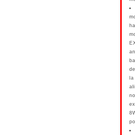
mo
ha
m
E
an
ba
de
la
al
no
ex
8
po