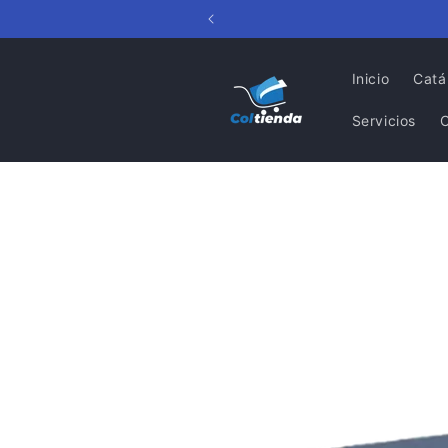
Ir
directamente
al contenido
Inicio
Catá
Servicios
Ir
directamente
a la
información
del producto