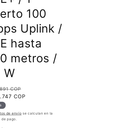
erto 100
ps Uplink /
E hasta
0 metros /
0 W
io
Precio
.891 COP
ual
.747 COP
de
oferta
a
tos de envío
se calculan en la
a de pago.