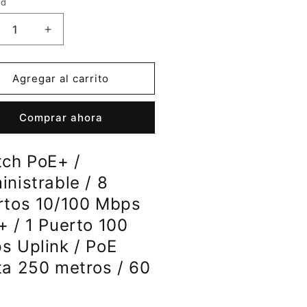
ad
ucir
Aumentar
tidad
cantidad
a
para
tch
Switch
Agregar al carrito
E+
PoE+
/
Comprar ahora
inistrable
Administrable
/
8
tch PoE+ /
rtos
Puertos
/100
10/100
nistrable / 8
ps
Mbps
rtos 10/100 Mbps
E+
PoE+
+ / 1 Puerto 100
/
1
s Uplink / PoE
rto
Puerto
ta 250 metros / 60
0
100
ps
Mbps
ink
Uplink