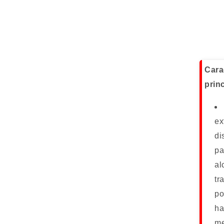
Cara
prin
ex
di
pa
al
tr
po
ha
me