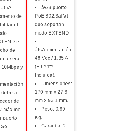
â€‹8 puerto
â€‹Al
PoE 802.3af/at
mento de
que soportan
bilitar el
modo EXTEND.
odo
XTEND el
â€‹Alimentación:
cho de
48 Vcc / 1.35 A.
nda sera
(Fluente
 10Mbps y
Incluida).
Dimensiones:
imentación
170 mm x 27.6
 debera
mm x 93.1 mm.
ceder de
Peso: 0.89
W máximo
Kg.
r puerto.
Garantía: 2
Se