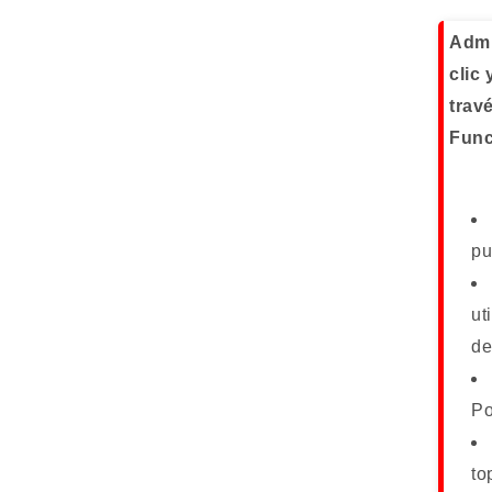
Admi
clic
trav
Func
pu
ut
de
Po
to