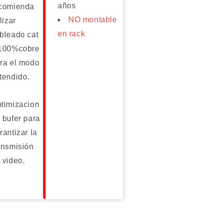
años
comienda
NO montable
ilizar
en rack
bleado cat
100%cobre
ra el modo
tendido.
timizacion
 bufer para
rantizar la
ansmisión
 video.