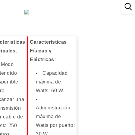
cterísticas
Características
cipales:
Físicas y
Eléctricas:
Modo
tendido
Capacidad
sponible
máxima de
ra
Watts: 60 W.
canzar una
Administración
ansmisión
máxima de
r cable de
Watts por puerto:
sta 250
30 W.
tros.