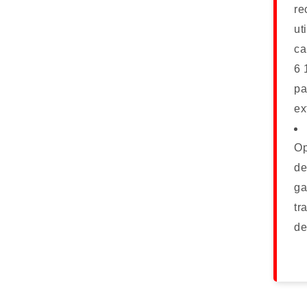
re
ut
ca
6 
pa
ex
Op
de
ga
tr
de