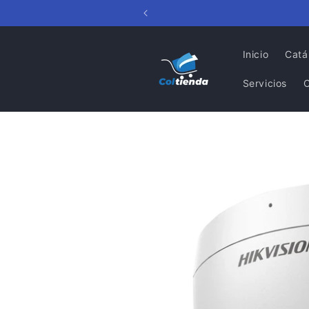
Ir
directamente
al contenido
Inicio
Catá
Servicios
Ir
directamente
a la
información
del producto