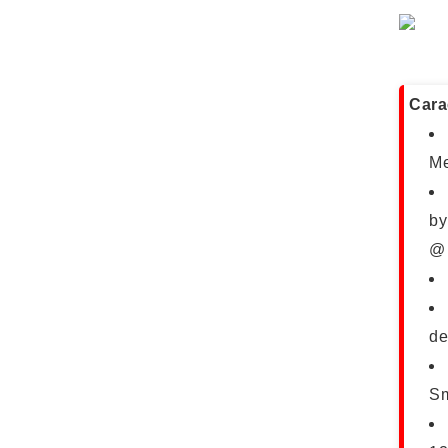
Cara
Me
by
@ 
de
Sm