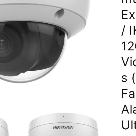
Ex
/ 
12
Vi
s 
Fa
Al
Ul