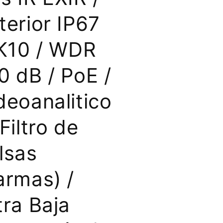
terior IP67
IK10 / WDR
0 dB / PoE /
deoanalitico
(Filtro de
lsas
armas) /
tra Baja