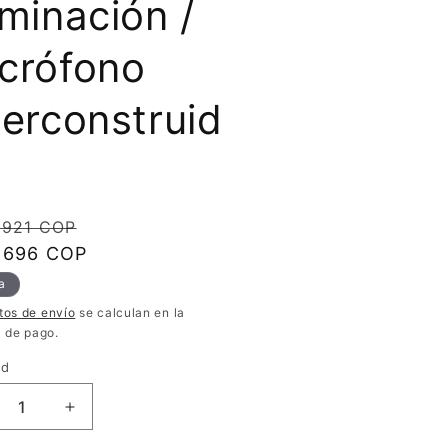
uminación /
crófono
terconstruid
io
Precio
.921 COP
ual
.696 COP
de
oferta
a
tos de envío
se calculan en la
a de pago.
ad
ucir
Aumentar
tidad
cantidad