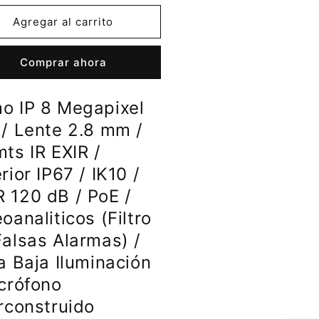
a
para
mo
Domo
Agregar al carrito
IP
8
Comprar ahora
gapixel
Megapixel
)/
(4K)/
te
Lente
o IP 8 Megapixel
2.8
m
mm
)/ Lente 2.8 mm /
/
ts IR EXIR /
30
rior IP67 / IK10 /
s
mts
IR
 120 dB / PoE /
IR
EXIR
oanaliticos (Filtro
/
erior
Exterior
Falsas Alarmas) /
67
IP67
a Baja Iluminación
/
10
IK10
icrófono
/
rconstruido
DR
WDR