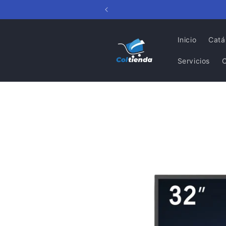
Ir
directamente
al contenido
Inicio
Catá
Servicios
Ir
directamente
a la
información
del producto