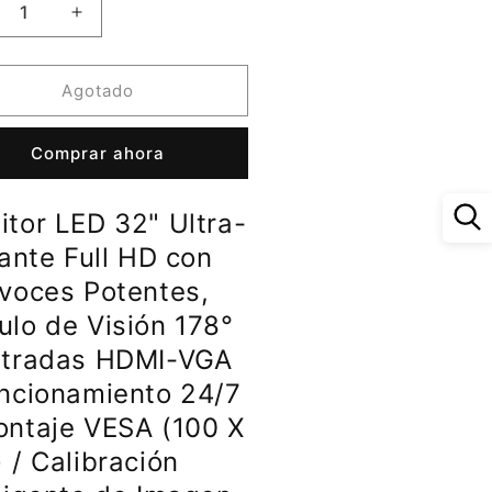
ucir
Aumentar
tidad
cantidad
a
para
itor
Monitor
Agotado
D
LED
quot;
32&quot;
Comprar ahora
ra-
Ultra-
llante
Brillante
l
Full
itor LED 32" Ultra-
HD
n
con
lante Full HD con
avoces
Altavoces
avoces Potentes,
entes,
Potentes,
ulo de Visión 178°
gulo
Ángulo
de
ntradas HDMI-VGA
ión
Visión
uncionamiento 24/7
8°
178°
y
ontaje VESA (100 X
radas
Entradas
 / Calibración
MI-
HDMI-
A
VGA