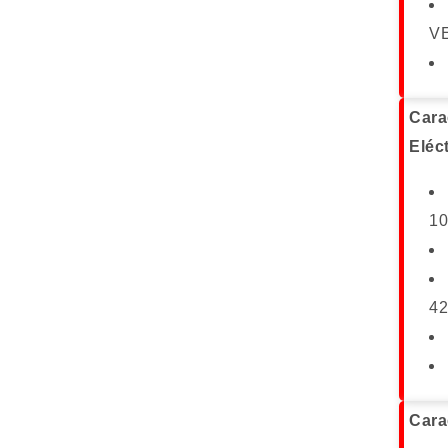
VE
Cara
Eléc
10
42
Cara