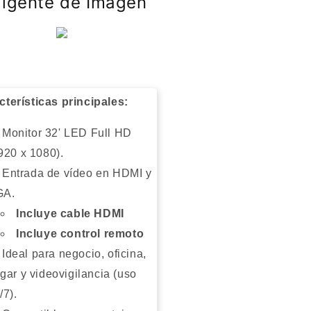
eligente de Imagen
/
ncionamiento
Funcionamiento
7
24/7
y
ntaje
Montaje
SA
VESA
0
(100
cterísticas principales:
X
)
100)
Monitor 32' LED Full HD
/
920 x 1080).
ibración
Calibración
eligente
Inteligente
Entrada de vídeo en HDMI y
de
GA.
agen
Imagen
Incluye cable HDMI
Incluye control remoto
Ideal para negocio, oficina,
gar y videovigilancia (uso
/7).