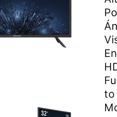
Po
Án
Vi
En
HD
Fu
to
Mo