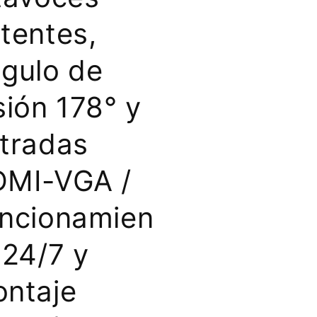
tentes,
gulo de
sión 178° y
tradas
MI-VGA /
ncionamien
 24/7 y
ntaje