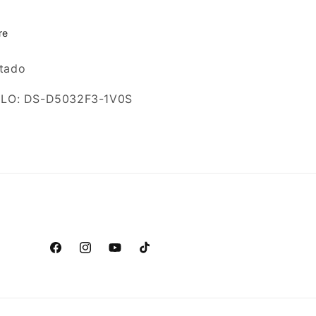
re
tado
LO: DS-D5032F3-1V0S
Facebook
Instagram
YouTube
TikTok