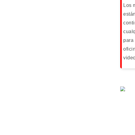
Los 
está
conti
cual
para
ofici
video