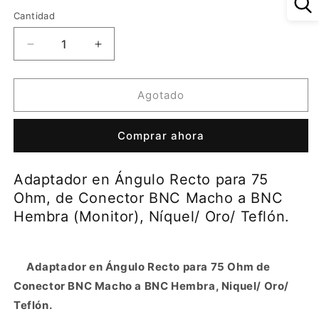
oferta
Cantidad
Reducir
Aumentar
cantidad
cantidad
para
para
Adaptador
Adaptador
Agotado
en
en
Ángulo
Ángulo
Comprar ahora
Recto
Recto
para
para
75
75
Adaptador en Ángulo Recto para 75
Ohm,
Ohm,
Ohm, de Conector BNC Macho a BNC
de
de
Conector
Conector
Hembra (Monitor), Níquel/ Oro/ Teflón.
BNC
BNC
Macho
Macho
a
a
Adaptador en Ángulo Recto para 75 Ohm de
BNC
BNC
Conector BNC Macho a BNC Hembra, Niquel/ Oro/
Hembra
Hembra
(Monitor),
(Monitor),
Teflón.