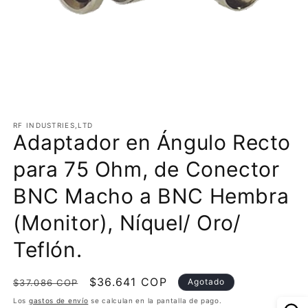
Abrir
elemento
multimedia
RF INDUSTRIES,LTD
Adaptador en Ángulo Recto
1
en
una
para 75 Ohm, de Conector
ventana
modal
BNC Macho a BNC Hembra
(Monitor), Níquel/ Oro/
Teflón.
Precio
Precio
$36.641 COP
Agotado
$37.086 COP
habitual
de
Los
gastos de envío
se calculan en la pantalla de pago.