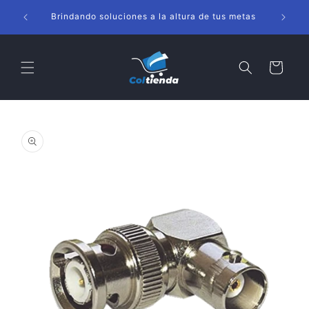
Ir
s
directamente
Brindando soluciones a la altura de tus metas
al contenido
Carrito
Ir
directamente
a la
información
del producto