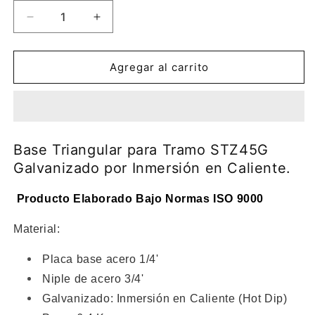
Reducir
Aumentar
cantidad
cantidad
para
para
Base
Base
Agregar al carrito
Triangular
Triangular
para
para
Tramo
Tramo
STZ45G
STZ45G
Galvanizado
Galvanizado
Base Triangular para Tramo STZ45G
por
por
Galvanizado por Inmersión en Caliente.
Inmersión
Inmersión
en
en
Producto Elaborado Bajo Normas ISO 9000
Caliente.
Caliente.
Material:
Placa base acero 1/4'
Niple de acero 3/4'
Galvanizado: Inmersión en Caliente (Hot Dip)