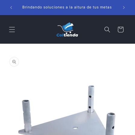
Ir
s
directamente
Brindando soluciones a la altura de tus metas
al contenido
Carrito
Ir
directamente
a la
información
del producto