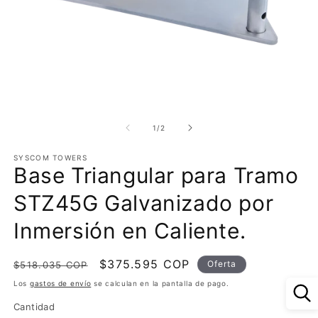
Abrir
Ab
elemento
e
multimedia
m
de
1
/
2
1
2
en
e
SYSCOM TOWERS
una
u
Base Triangular para Tramo
ventana
v
modal
m
STZ45G Galvanizado por
Inmersión en Caliente.
Precio
Precio
$375.595 COP
Oferta
$518.035 COP
habitual
de
Los
gastos de envío
se calculan en la pantalla de pago.
oferta
Cantidad