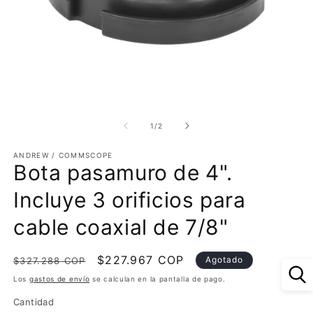
Abrir
Ab
elemento
e
multimedia
m
de
1
/
2
1
2
en
e
ANDREW / COMMSCOPE
una
u
Bota pasamuro de 4".
ventana
v
modal
m
Incluye 3 orificios para
cable coaxial de 7/8"
Precio
Precio
$227.967 COP
Agotado
$327.288 COP
habitual
de
Los
gastos de envío
se calculan en la pantalla de pago.
oferta
Cantidad