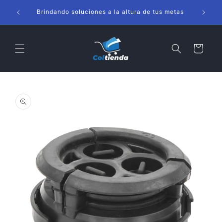
Ir
s
directamente
Brindando soluciones a la altura de tus metas
al contenido
Carrito
Ir
directamente
a la
información
del producto