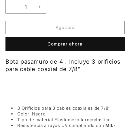
Reducir
Aumentar
cantidad
cantidad
para
para
Bota
Bota
Agotado
pasamuro
pasamuro
de
de
Comprar ahora
4&quot;.
4&quot;.
Incluye
Incluye
3
3
Bota pasamuro de 4". Incluye 3 orificios
orificios
orificios
para cable coaxial de 7/8"
para
para
cable
cable
coaxial
coaxial
de
de
7/8&quot;
7/8&quot;
3 Orificios para 3 cables coaxiales de 7/8'
Color Negro
Tipo de material Elastomero termoplástico
Resistencia a rayos UV cumpliendo con
MIL-