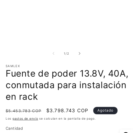
Abrir
Ab
elemento
e
multimedia
m
de
1
/
2
1
2
en
e
SAMLEX
una
u
Fuente de poder 13.8V, 40A,
ventana
v
modal
m
conmutada para instalación
en rack
Precio
Precio
$3.798.743 COP
Agotado
$5.453.783 COP
habitual
de
Los
gastos de envío
se calculan en la pantalla de pago.
oferta
Cantidad