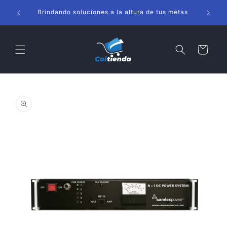
Ir
s
directamente
Brindando soluciones a la altura de tus metas
al contenido
Carrito
Ir
directamente
a la
información
del producto