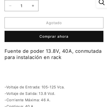
Reducir
Aumentar
cantidad
cantidad
para
para
Fuente
Fuente
Agotado
de
de
poder
poder
Comprar ahora
13.8V,
13.8V,
40A,
40A,
conmutada
conmutada
Fuente de poder 13.8V, 40A, conmutada
para
para
para instalación en rack
instalación
instalación
en
en
rack
rack
-Voltaje de Entrada: 105-125 Vca.
-Voltaje de Salida: 13.8 Vcd.
-Corriente Máxima: 46 A.
-Continua: 40 A.