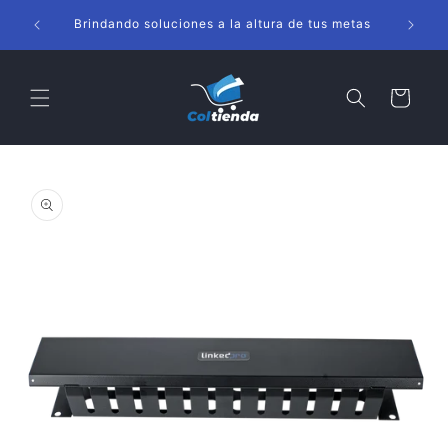
Ir
s
directamente
Brindando soluciones a la altura de tus metas
al contenido
Carrito
Ir
directamente
a la
información
del producto