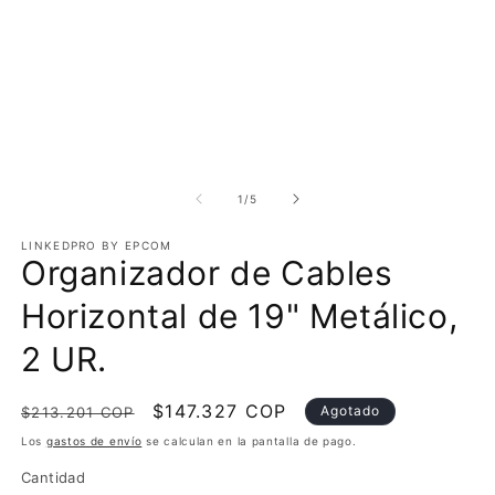
Abrir
Ab
elemento
e
multimedia
m
de
1
/
5
1
2
en
e
LINKEDPRO BY EPCOM
una
u
Organizador de Cables
ventana
v
modal
m
Horizontal de 19" Metálico,
2 UR.
Precio
Precio
$147.327 COP
Agotado
$213.201 COP
habitual
de
Los
gastos de envío
se calculan en la pantalla de pago.
oferta
Cantidad