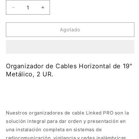
Reducir
Aumentar
cantidad
cantidad
para
para
Organizador
Organizador
Agotado
de
de
Cables
Cables
Horizontal
Horizontal
de
de
19&quot;
19&quot;
Organizador de Cables Horizontal de 19"
Metálico,
Metálico,
Metálico, 2 UR.
2
2
UR.
UR.
Nuestros organizadores de cable Linked PRO son la
solución integral para dar orden y presentación en
una instalación completa en sistemas de
radiocomunicación, vigilancia y redes inalámbricas,