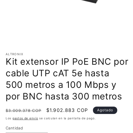
Abrir
elemento
multimedia
ALTRONIX
Kit extensor IP PoE BNC por
1
en
una
cable UTP cAT 5e hasta
ventana
modal
500 metros a 100 Mbps y
por BNC hasta 300 metros
Precio
Precio
$1.902.883 COP
Agotado
$3.009.378 COP
habitual
de
Los
gastos de envío
se calculan en la pantalla de pago.
oferta
Cantidad