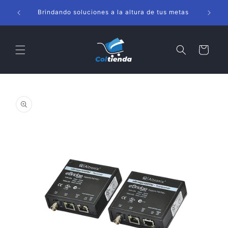
Ir
s
directamente
Brindando soluciones a la altura de tus metas
al contenido
Carrito
Ir
directamente
a la
información
del producto