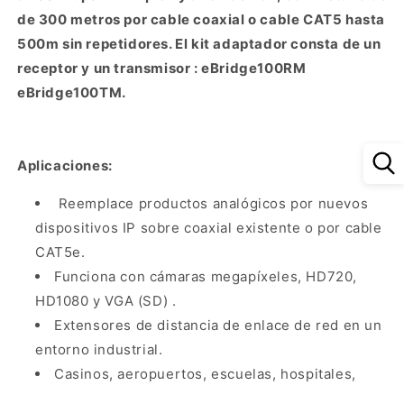
por
por
de 300 metros por cable coaxial o cable CAT5 hasta
BNC
BNC
hasta
hasta
500m sin repetidores. El kit adaptador consta de un
300
300
receptor y un transmisor : eBridge100RM
metros
metros
eBridge100TM.
Aplicaciones:
Reemplace productos analógicos por nuevos
dispositivos IP sobre coaxial existente o por cable
CAT5e.
Funciona con cámaras megapíxeles, HD720,
HD1080 y VGA (SD) .
Extensores de distancia de enlace de red en un
entorno industrial.
Casinos, aeropuertos, escuelas, hospitales,