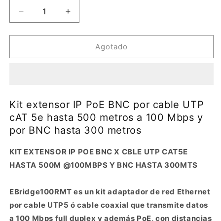
Reducir
Aumentar
cantidad
cantidad
para
para
Kit
Kit
Agotado
extensor
extensor
IP
IP
PoE
PoE
BNC
BNC
por
por
Kit extensor IP PoE BNC por cable UTP
cable
cable
cAT 5e hasta 500 metros a 100 Mbps y
UTP
UTP
por BNC hasta 300 metros
cAT
cAT
5e
5e
hasta
hasta
KIT EXTENSOR IP POE BNC X CBLE UTP CAT5E
500
500
HASTA 500M @100MBPS Y BNC HASTA 300MTS
metros
metros
a
a
100
100
EBridge100RMT es un kit adaptador de red Ethernet
Mbps
Mbps
por cable UTP5 ó cable coaxial que transmite datos
y
y
a 100 Mbps full duplex y además PoE, con distancias