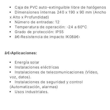
Para
Para
Caja de PVC auto-extinguible libre de halógenos
Exterior
Exterior
Dimensiones internas 240 x 190 x 90 mm (Ancho
(IP55)
(IP55)
x Alto x Profundidad)
Número de entradas: 12
Temperatura de operación: -24 a 60°C
Grado de protección: IP55
â€‹Resistencia de impacto IK08
â€‹
â€‹
Aplicaciones:
Energía solar
Instalaciones eléctricas
Instalaciones de telecomunicaciones (Vídeo,
voz, datos).
Instalaciones de seguridad y control
(Automatización, alarmas)
Usos industriales.