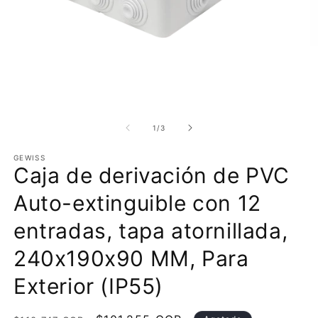
Abrir
Ab
elemento
e
multimedia
m
de
1
/
3
1
2
en
e
GEWISS
una
u
Caja de derivación de PVC
ventana
v
modal
m
Auto-extinguible con 12
entradas, tapa atornillada,
240x190x90 MM, Para
Exterior (IP55)