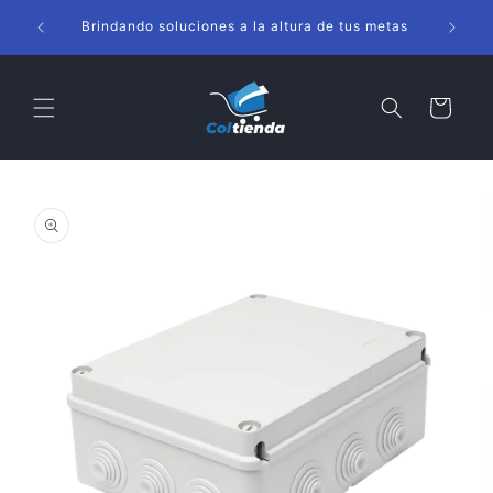
Ir
s
directamente
Brindando soluciones a la altura de tus metas
al contenido
Carrito
Ir
directamente
a la
información
del producto