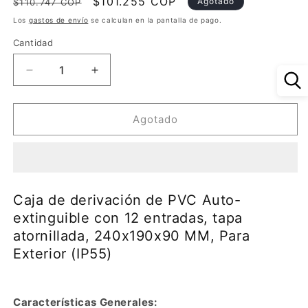
Precio
Precio
$101.255 COP
Agotado
$110.747 COP
habitual
de
Los
gastos de envío
se calculan en la pantalla de pago.
oferta
Cantidad
Reducir
Aumentar
cantidad
cantidad
para
para
Caja
Caja
Agotado
de
de
derivación
derivación
de
de
PVC
PVC
Auto-
Auto-
Caja de derivación de PVC Auto-
extinguible
extinguible
extinguible con 12 entradas, tapa
con
con
atornillada, 240x190x90 MM, Para
12
12
entradas,
entradas,
Exterior (IP55)
tapa
tapa
atornillada,
atornillada,
240x190x90
240x190x90
Características Generales:
MM,
MM,