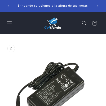
Ir
s
directamente
Brindando soluciones a la altura de tus metas
al contenido
Carrito
Ir
directamente
a la
información
del producto