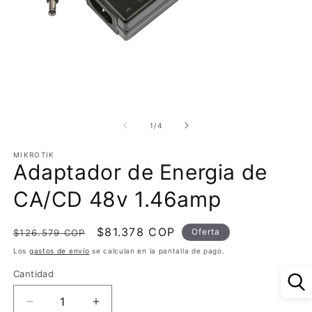
Abrir
Ab
elemento
e
multimedia
m
de
1
/
4
1
2
en
e
MIKROTIK
una
u
Adaptador de Energia de
ventana
v
modal
m
CA/CD 48v 1.46amp
Precio
Precio
$81.378 COP
Oferta
$126.579 COP
habitual
de
Los
gastos de envío
se calculan en la pantalla de pago.
oferta
Cantidad
Reducir
Aumentar