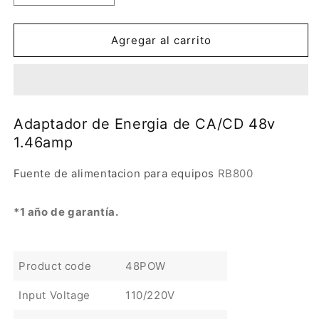
cantidad
cantidad
para
para
Adaptador
Adaptador
Agregar al carrito
de
de
Energia
Energia
de
de
CA/CD
CA/CD
48v
48v
Adaptador de Energia de CA/CD 48v
1.46amp
1.46amp
1.46amp
Fuente de alimentacion para equipos
RB800
*1 año de garantía.
Product code
48POW
Input Voltage
110/220V